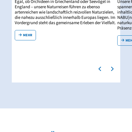
Egal, ob Orchideen in Griechenland oder Seevögel in
Unsere 
England – unsere Naturreisen führen zu ebenso
spannen
artenreichen wie landschaftlich reizvollen Naturzielen,
inhaltl
die nahezu ausschließlich innerhalb Europas liegen. Im
NABU|na
Vordergrund steht das gemeinsame Erleben der Vielfalt.
naturku
Präsenz
MEHR
ME