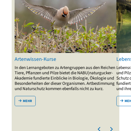
Artenwissen-Kurse
Leben
In den Lernangeboten zu Artengruppen aus den Reichen
Lebensr
Tiere, Pflanzen und Pilze bietet die NABU|naturgucker-
und Pilz
Akademie fundierte Einblicke in Biologie, Ökologie und
Schutz d
Besonderheiten der dieser Organismen. Artbestimmung
fundier
und Naturschutz kommen ebenfalls nicht zu kurz.
und ihr
MEHR
ME