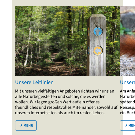
Unsere Leitlinien
Unser
Mit unseren vielfältigen Angeboten richten wir uns an
Am Anfa
alle Naturbegeisterten und solche, die es werden
Naturbe
wollen. Wir legen großen Wert auf ein offenes,
später 
freundliches und respektvolles Miteinander, sowohl auf
Reisespa
unseren Internetseiten als auch im realen Leben.
ein Buc
MEHR
ME