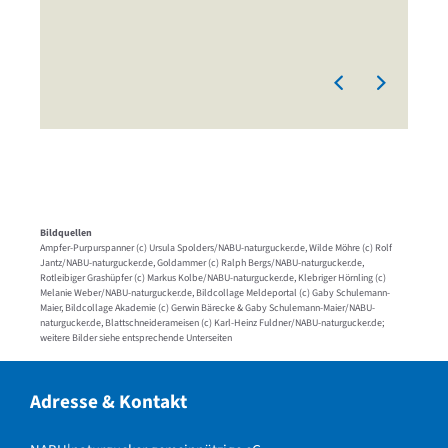
Bildquellen
Ampfer-Purpurspanner (c) Ursula Spolders/NABU-naturgucker.de, Wilde Möhre (c) Rolf
Jantz/NABU-naturgucker.de, Goldammer (c) Ralph Bergs/NABU-naturgucker.de,
Rotleibiger Grashüpfer (c) Markus Kolbe/NABU-naturgucker.de, Klebriger Hörnling (c)
Melanie Weber/NABU-naturgucker.de, Bildcollage Meldeportal (c) Gaby Schulemann-
Maier, Bildcollage Akademie (c) Gerwin Bärecke & Gaby Schulemann-Maier/NABU-
naturgucker.de, Blattschneiderameisen (c) Karl-Heinz Fuldner/NABU-naturgucker.de;
weitere Bilder siehe entsprechende Unterseiten
Adresse & Kontakt