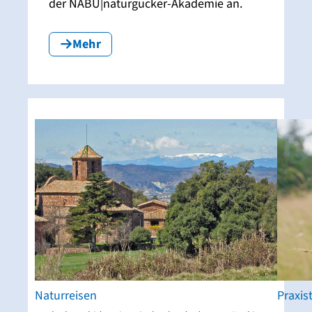
der NABU|naturgucker-Akademie an.
Mehr
Naturreisen
Praxis