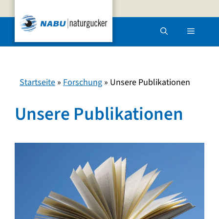
Zum
Inhalt
Menü
springen
Startseite
»
Forschung
»
Unsere Publikationen
Unsere Publikationen