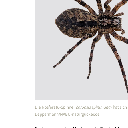
Die Nosferatu-Spinne (
Zoropsis spinimana
) hat sic
Deppermann/NABU-naturgucker.de