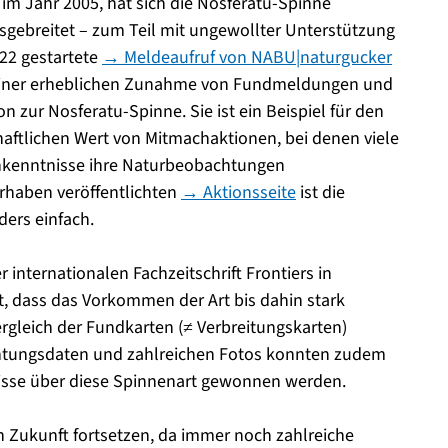
im Jahr 2005, hat sich die Nosferatu-Spinne
sgebreitet – zum Teil mit ungewollter Unterstützung
22 gestartete
→ Meldeaufruf von NABU|naturgucker
einer erheblichen Zunahme von Fundmeldungen und
n zur Nosferatu-Spinne. Sie ist ein Beispiel für den
ftlichen Wert von Mitmachaktionen, bei denen viele
chkenntnisse ihre Naturbeobachtungen
rhaben veröffentlichten
→ Aktionsseite
ist die
ers einfach.
 internationalen Fachzeitschrift Frontiers in
gt, dass das Vorkommen der Art bis dahin stark
rgleich der Fundkarten (≠ Verbreitungskarten)
chtungsdaten und zahlreichen Fotos konnten zudem
nisse über diese Spinnenart gewonnen werden.
 Zukunft fortsetzen, da immer noch zahlreiche