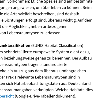
insam) vorkommen: Etliche Spezies sind auf bestimmte
ungen angewiesen, um überleben zu können. Beim
die Artenvielfalt beschreiben, sind deshalb
 Sichtungen erfolgt sind, überaus wichtig. Auf dem
 die Möglichkeit, neben artbezogenen
on Lebensraumtypen zu erfassen.
umklassifikation
(EUNIS Habitat Classification)
ses sehr detaillierte europaweite System dient dazu,
eren beziehungsweise genau zu benennen. Der Aufbau
ebensraumtypen tragen standardisierte
wird ein Auszug aus dem überaus umfangreichen
der Praxis relevante Lebensraumtypen sind in
ssen sich Naturbeobachtungsdaten aus Deutschland
bensraumangaben verknüpfen. Welche Habitate dies
bersicht
(Google-Drive-Tabellendokument).