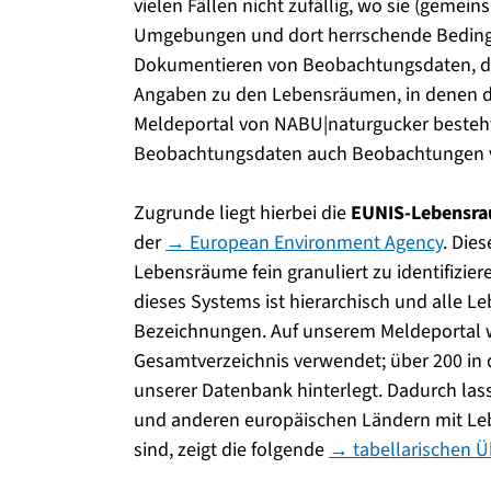
vielen Fällen nicht zufällig, wo sie (geme
Umgebungen und dort herrschende Beding
Dokumentieren von Beobachtungsdaten, die 
Angaben zu den Lebensräumen, in denen die
Meldeportal von NABU|naturgucker besteht
Beobachtungsdaten auch Beobachtungen v
Zugrunde liegt hierbei die
EUNIS-Lebensra
der
→ European Environment Agency
. Die
Lebensräume fein granuliert zu identifizi
dieses Systems ist hierarchisch und alle L
Bezeichnungen. Auf unserem Meldeportal 
Gesamtverzeichnis verwendet; über 200 in 
unserer Datenbank hinterlegt. Dadurch la
und anderen europäischen Ländern mit Le
sind, zeigt die folgende
→ tabellarischen Ü