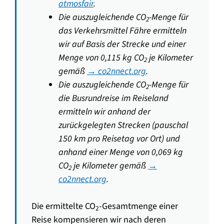
atmosfair
.
Die auszugleichende CO
-Menge für
2
das Verkehrsmittel Fähre ermitteln
wir auf Basis der Strecke und einer
Menge von 0,115 kg CO
je Kilometer
2
gemäß
→ co2nnect.org
.
Die auszugleichende CO
-Menge für
2
die Busrundreise im Reiseland
ermitteln wir anhand der
zurückgelegten Strecken (pauschal
150 km pro Reisetag vor Ort) und
anhand einer Menge von 0,069 kg
CO
je Kilometer gemäß
→
2
co2nnect.org
.
Die ermittelte CO
-Gesamtmenge einer
2
Reise kompensieren wir nach deren