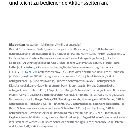
und leicht zu bedienende Aktionsseiten an.
Bildquellen
(es werden nicht immer alle Bilder angezeigt)
Biber & Co. (c) Markus Gläßel/NABU-naturgucker.de; Bierschnegel (c) Rolf Jantz/NABU-
naturgucker.de; Brennnesseln und ihre Raupen (c) Martina Möllenkamp/NABU-naturgucker.de;
Eichhörnchen (c) Helene Germer/NABU-naturgucker.de; Feldsperlinge & Co. (c) Ursula
Spolders/NABU-naturgucker.de; Frühe Blüher (c) Jens Winter/NABU-naturgucker.de; Frühe
Falter (c) Ina Siebert/NABU-naturgucker.de; Große Drüsenameise (c) Jörg Freyhof via
Flickr,
→ CC BY-NC 2.0
; Gottesanbeterin & Co. c) Jens Winter/NABU-naturgucker.de; Hornissen
(c) Oskar Jungklaus/NABU-naturgucker.de; Hummeln & Co. (c) Frank Beisheim/NABU-
naturgucker.de; Igel und Maulwurf (c) Hubertus Schwarzentraub/NABU-naturgucker.de;
Klanglandschaften (c) Gaby Schulemann-Maier; Kranichzug (c) Helene Germer/NABU-
naturgucker.de; Kröten & Co. (c) Angelika und Rüttger Schrörs/NABU-naturgucker.de; Nester und
Misteln (c) Rolf Jantz/NABU-naturgucker.de; Kuckuck (c) Roland Tichai/NABU-naturgucker.de;
Nosferatu-Spinne (c) Holger Selisky/NABU-naturgucker.de; Phänologie (c) Willi Rether/NABU-
naturgucker.de; Rebhuhn & Co. (c) Rolf Jantz/NABU-naturgucker.de; Salamanderpest (Bsal) (c)
Bruno Schlindwein/NABU-naturgucker.de; Schwalben & Co. (c) Günther Assing/NABU-
naturgucker.de; Sommerinsekten (c) Benjamin Franke/NABU-naturgucker.de, StadtBaum (c)
Regine Schadach/NABU-naturgucker.de; Stadtinsekten (c) Jürgen Rieke/NABU-naturgucker.de;
Weißstörche im Winter (c) Reinhard Schneider/NABU-naturgucker.de; Zecken & Co. (c) Istvan
und Sabine Palfi/NABU-naturgucker.de