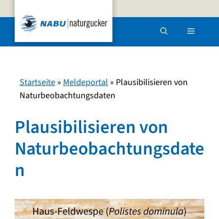
Zum
Inhalt
Menü
springen
Startseite
»
Meldeportal
»
Plausibilisieren von
Naturbeobachtungsdaten
Plausibilisieren von
Naturbeobachtungsdate
n