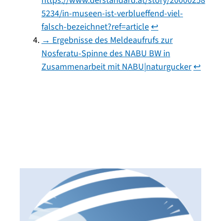
https://www.derstandard.at/story/20000258
5234/in-museen-ist-verblueffend-viel-
falsch-bezeichnet?ref=article
↩︎
→ Ergebnisse des Meldeaufrufs zur
Nosferatu-Spinne des NABU BW in
Zusammenarbeit mit NABU|naturgucker
↩︎