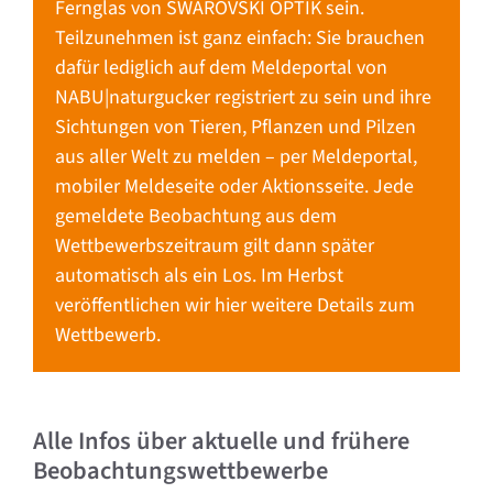
Fernglas von SWAROVSKI OPTIK sein.
Teilzunehmen ist ganz einfach: Sie brauchen
dafür lediglich auf dem Meldeportal von
NABU|naturgucker registriert zu sein und ihre
Sichtungen von Tieren, Pflanzen und Pilzen
aus aller Welt zu melden – per Meldeportal,
mobiler Meldeseite oder Aktionsseite. Jede
gemeldete Beobachtung aus dem
Wettbewerbszeitraum gilt dann später
automatisch als ein Los. Im Herbst
veröffentlichen wir hier weitere Details zum
Wettbewerb.
Alle Infos über aktuelle und frühere
Beobachtungswettbewerbe