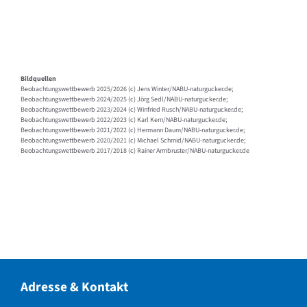
Bildquellen
Beobachtungswettbewerb 2025/2026 (c) Jens Winter/NABU-naturgucker.de;
Beobachtungswettbewerb 2024/2025 (c) Jörg Sedl/NABU-naturgucker.de;
Beobachtungswettbewerb 2023/2024 (c) Winfried Rusch/NABU-naturgucker.de;
Beobachtungswettbewerb 2022/2023 (c) Karl Kern/NABU-naturgucker.de;
Beobachtungswettbewerb 2021/2022 (c) Hermann Daum/NABU-naturgucker.de;
Beobachtungswettbewerb 2020/2021 (c) Michael Schmid/NABU-naturgucker.de;
Beobachtungswettbewerb 2017/2018 (c) Rainer Armbruster/NABU-naturgucker.de
Adresse & Kontakt