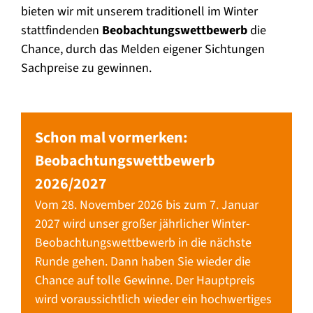
bieten wir mit unserem traditionell im Winter
stattfindenden
Beobachtungswettbewerb
die
Chance, durch das Melden eigener Sichtungen
Sachpreise zu gewinnen.
Schon mal vormerken:
Beobachtungswettbewerb
2026/2027
Vom 28. November 2026 bis zum 7. Januar
2027 wird unser großer jährlicher Winter-
Beobachtungswettbewerb in die nächste
Runde gehen. Dann haben Sie wieder die
Chance auf tolle Gewinne. Der Hauptpreis
wird voraussichtlich wieder ein hochwertiges