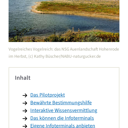
Vogelreiches Vogelreich: das NSG Auenlandschaft Hohenrode
im Herbst, (c) Kathy Büscher/NABU-naturgucker.de
Inhalt
Das Pilotprojekt
Bewährte Bestimmungshilfe
Interaktive Wissensvermittlung
Das können die Infoterminals
Eigene Infoterminals anbieten