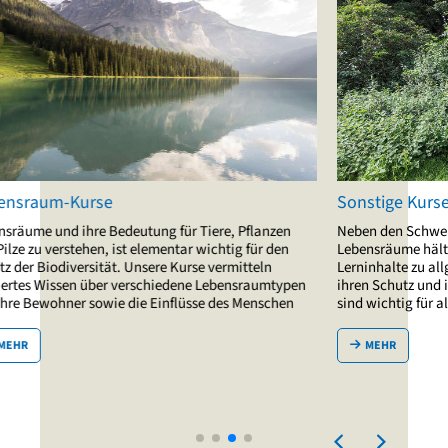
Sonstige Kurse
 Pflanzen
Neben den Schwerpunkten Artengruppen und
g für den
Lebensräume hält die NABU|naturgucker-Akademie
itteln
Lerninhalte zu allgemeinen Themen rund um die Natur,
nsraumtypen
ihren Schutz und ihre Beobachtung bereit. Diese Basics
 Menschen
sind wichtig für alle, denen die Natur am Herzen liegt.
MEHR