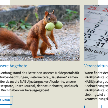
Veranstaltungskalender
deportals für
Wann findet der nächste Online-Vortrag der
teine“ kamen
NABU|naturgucker-Akademie statt? Richtet
mie, unsere
NABU|naturgucker bald wieder einen
ter, und auch
Beobachtungswettbewerb aus? Wann bietet
NABU|naturgucker-Reisen eine Reise zu Ihrem
Lieblingsziel an? Das und mehr verrät Ihnen unser
Veranstaltungskalender.