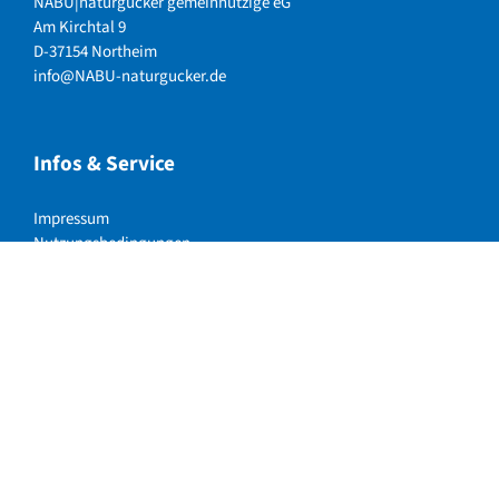
NABU|naturgucker gemeinnützige eG
Am Kirchtal 9
D-37154 Northeim
info@NABU-naturgucker.de
Infos & Service
Impressum
Nutzungsbedingungen
Allgemeine Reisebedingungen
Datenschutzerklärung
NABU|naturgucker auf Social Media
Instagram
LinkedIn