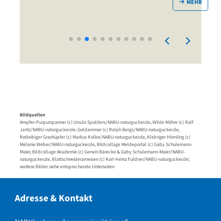
MEHR
Bildquellen
Ampfer-Purpurspanner (c) Ursula Spolders/NABU-naturgucker.de, Wilde Möhre (c) Rolf
Jantz/NABU-naturgucker.de, Goldammer (c) Ralph Bergs/NABU-naturgucker.de,
Rotleibiger Grashüpfer (c) Markus Kolbe/NABU-naturgucker.de, Klebriger Hörnling (c)
Melanie Weber/NABU-naturgucker.de, Bildcollage Meldeportal (c) Gaby Schulemann-
Maier, Bildcollage Akademie (c) Gerwin Bärecke & Gaby Schulemann-Maier/NABU-
naturgucker.de, Blattschneiderameisen (c) Karl-Heinz Fuldner/NABU-naturgucker.de;
weitere Bilder siehe entsprechende Unterseiten
Adresse & Kontakt