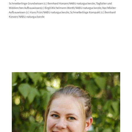
Schmetterlinge Grundwissen (c) Bernhard Konzen/NABU-naturgucker.de; Tagfalter und
Widderchen Aufbauwissen(c) Birgit Wichelmann-Werth/NABU-naturgucker.de; Nachtfalter
Aufbauwissen (c) Hans Prün/NABU-naturgucker.de; Schmetterlinge Kompakt (c) Bernhard
Konzen/NABU-naturgucker.de