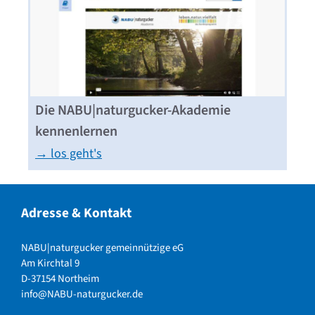
Die NABU|naturgucker-Akademie
kennenlernen
→ los geht's
Adresse & Kontakt
NABU|naturgucker gemeinnützige eG
Am Kirchtal 9
D-37154 Northeim
info@NABU-naturgucker.de