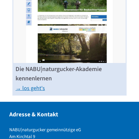
Die NABU|naturgucker-Akademie
kennenlernen
→ los geht's
Adresse & Kontakt
NABU|naturgucker gemeinnützige eG
Am Kirchtal 9