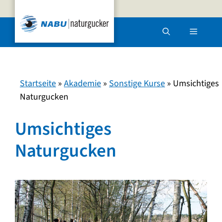
Zum
Inhalt
Menü
springen
Startseite
»
Akademie
»
Sonstige Kurse
»
Umsichtiges
Naturgucken
Umsichtiges
Naturgucken