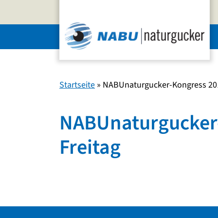
Zum
Inhalt
springen
Startseite
»
NABUnaturgucker-Kongress 201
NABUnaturgucker-
Freitag