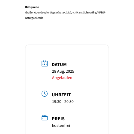
Bildquelle
Großer Abendsegler (
Nyctalus noctula
), (c) Hans Schwarting/NABU-
naturgucker.de
DATUM
28 Aug. 2025
Abgelaufen!
UHRZEIT
19:30 - 20:30
PREIS
kostenfrei