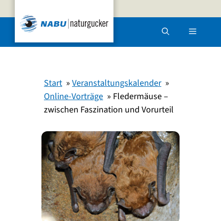
Zum
Inhalt
Menü
springen
Start
Veranstaltungskalender
Online-Vorträge
Fledermäuse –
zwischen Faszination und Vorurteil