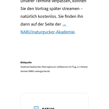
unserer Termine verpassen, können
Sie den Vortrag später streamen –
natürlich kostenlos. Sie finden ihn
dann auf der Seite der
→
NABU|naturgucker-Akademie
.
Bildquelle
Taubenschwänzchen (
Macroglossum stellatarum
) im Flug, (c) Helene
Germer/NABU-naturgucker.de