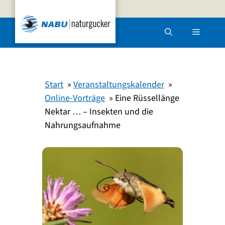
Zum
Inhalt
Menü
springen
Start
Veranstaltungskalender
Online-Vorträge
Eine Rüssellänge
Nektar … – Insekten und die
Nahrungsaufnahme