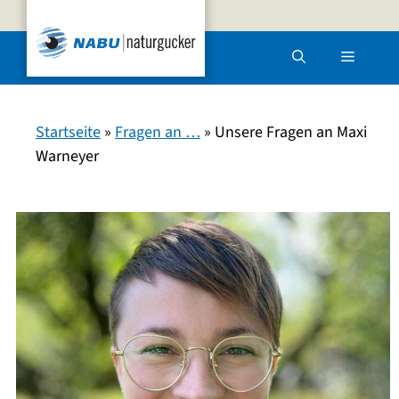
Zum
Inhalt
Menü
springen
Startseite
»
Fragen an …
»
Unsere Fragen an Maxi
Warneyer