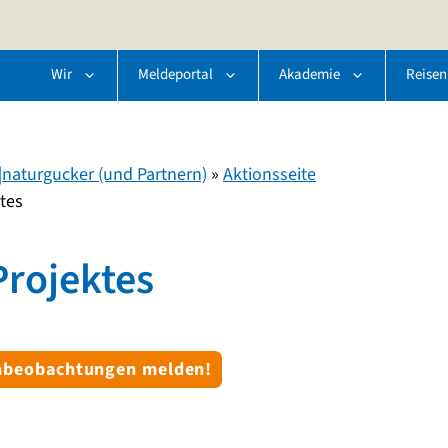
Wir
Meldeportal
Akademie
Reisen
naturgucker (und Partnern)
»
Aktionsseite
tes
Projektes
enbeobachtungen melden!