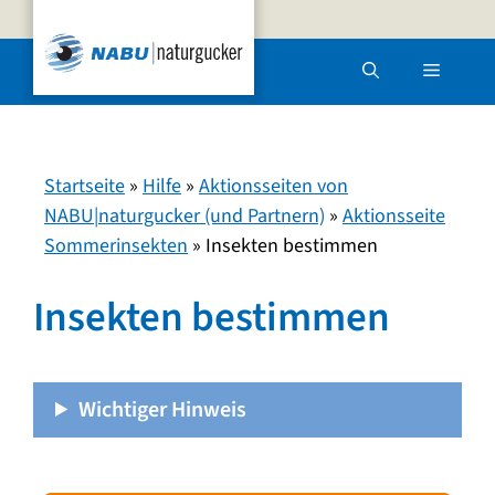
Zum
Inhalt
Menü
springen
Startseite
»
Hilfe
»
Aktionsseiten von
NABU|naturgucker (und Partnern)
»
Aktionsseite
Sommerinsekten
»
Insekten bestimmen
Insekten bestimmen
Wichtiger Hinweis