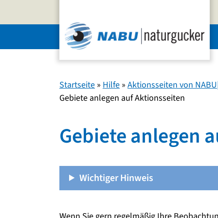
Zum
Inhalt
springen
Startseite
»
Hilfe
»
Aktionsseiten von NABU|
Gebiete anlegen auf Aktionsseiten
Gebiete anlegen a
Wichtiger Hinweis
Wenn Sie gern regelmäßig Ihre Beobachtun