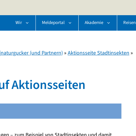
Wir
Meldeportal
Akademie
Reisen
naturgucker (und Partnern)
»
Aktionsseite Stadtinsekten
»
uf Aktionsseiten
gen – zum Beispiel von Stadtinsekten und damit