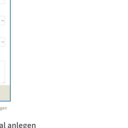
agen
al anlegen