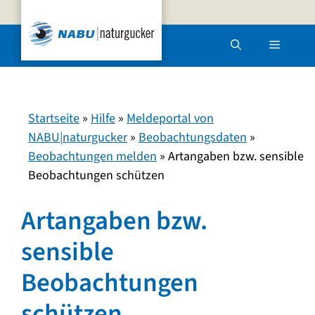
Zum
Inhalt
Menü
springen
Startseite
»
Hilfe
»
Meldeportal von
NABU|naturgucker
»
Beobachtungsdaten
»
Beobachtungen melden
»
Artangaben bzw. sensible
Beobachtungen schützen
Artangaben bzw.
sensible
Beobachtungen
schützen