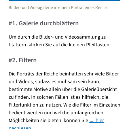
Bilder- und Videogalerie in einem Porträt eines Reichs
#1. Galerie durchblättern
Um durch die Bilder- und Videosammlung zu
blättern, klicken Sie auf die kleinen Pfeiltasten.
#2. Filtern
Die Porträts der Reiche beinhalten sehr viele Bilder
und Videos, sodass es mühsam sein kann,
bestimmte Motive allein über die Galerieübersicht
zu finden. In solchen Fällen ist es hilfreich, die
Filterfunktion zu nutzen. Wie die Filter im Einzelnen
bedient werden und welche umfangreichen
Möglichkeiten sie bieten, können Sie
→ hier
nachlesen
.