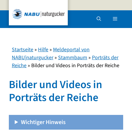
Zum
Inhalt
Menü
springen
Startseite
»
Hilfe
»
Meldeportal von
NABU|naturgucker
»
Stammbaum
»
Porträts der
Reiche
»
Bilder und Videos in Porträts der Reiche
Bilder und Videos in
Porträts der Reiche
Wichtiger Hinweis