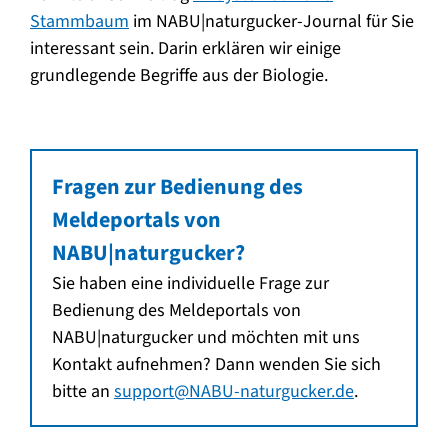
Stammbaum
im NABU|naturgucker-Journal für Sie
interessant sein. Darin erklären wir einige
grundlegende Begriffe aus der Biologie.
Fragen zur Bedienung des
Meldeportals von
NABU|naturgucker?
Sie haben eine individuelle Frage zur
Bedienung des Meldeportals von
NABU|naturgucker und möchten mit uns
Kontakt aufnehmen? Dann wenden Sie sich
bitte an
support@NABU-naturgucker.de
.