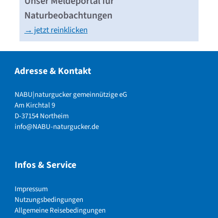
Unser Meldeportal für
Naturbeobachtungen
→ jetzt reinklicken
Adresse & Kontakt
NABU|naturgucker gemeinnützige eG
Am Kirchtal 9
D-37154 Northeim
info@NABU-naturgucker.de
Infos & Service
Impressum
Nutzungsbedingungen
Allgemeine Reisebedingungen