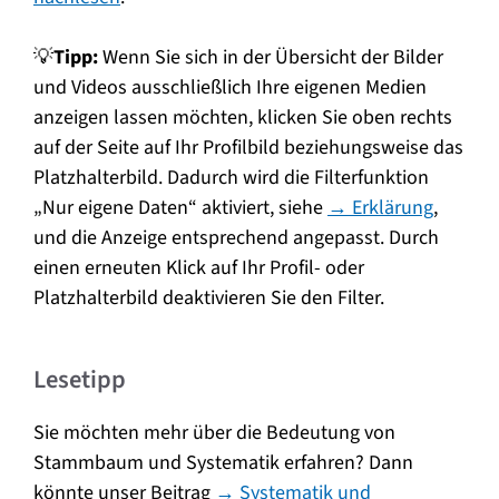
💡
Tipp:
Wenn Sie sich in der Übersicht der Bilder
und Videos ausschließlich Ihre eigenen Medien
anzeigen lassen möchten, klicken Sie oben rechts
auf der Seite auf Ihr Profilbild beziehungsweise das
Platzhalterbild. Dadurch wird die Filterfunktion
„Nur eigene Daten“ aktiviert, siehe
→ Erklärung
,
und die Anzeige entsprechend angepasst. Durch
einen erneuten Klick auf Ihr Profil- oder
Platzhalterbild deaktivieren Sie den Filter.
Lesetipp
Sie möchten mehr über die Bedeutung von
Stammbaum und Systematik erfahren? Dann
könnte unser Beitrag
→ Systematik und