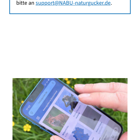
bitte an
support@NABU-naturgucker.de
.