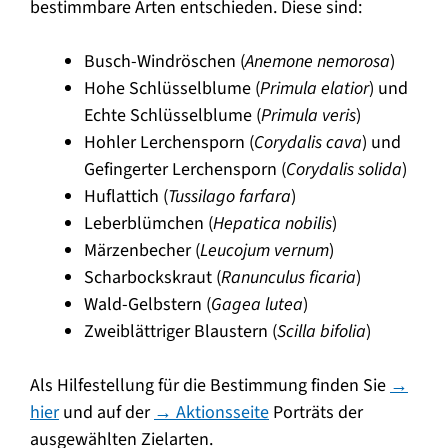
bestimmbare Arten entschieden. Diese sind:
Busch-Windröschen (
Anemone nemorosa
)
Hohe Schlüsselblume (
Primula elatior
) und
Echte Schlüsselblume (
Primula veris
)
Hohler Lerchensporn (
Corydalis cava
) und
Gefingerter Lerchensporn (
Corydalis solida
)
Huflattich (
Tussilago farfara
)
Leberblümchen (
Hepatica nobilis
)
Märzenbecher (
Leucojum vernum
)
Scharbockskraut (
Ranunculus ficaria
)
Wald-Gelbstern (
Gagea lutea
)
Zweiblättriger Blaustern (
Scilla bifolia
)
Als Hilfestellung für die Bestimmung finden Sie
→
hier
und auf der
→ Aktionsseite
Porträts der
ausgewählten Zielarten.