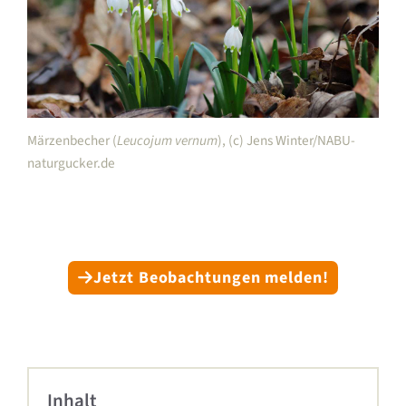
Märzenbecher (
Leucojum vernum
), (c) Jens Winter/NABU-
naturgucker.de
Jetzt Beobachtungen melden!
Inhalt