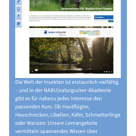
Die Welt der Insekten ist erstaunlich vielfältig
– und in der NABU|naturgucker-Akademie
gibt es für nahezu jedes Interesse den
passenden Kurs. Ob Hautflügler,
Heuschrecken, Libellen, Käfer, Schmetterlinge
oder Wanzen: Unsere Lernangebote
vermitteln spannendes Wissen über