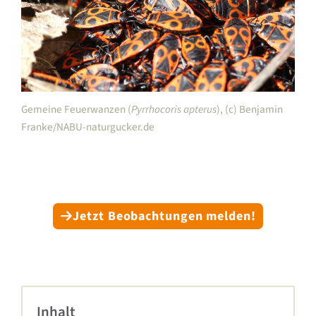
Gemeine Feuerwanzen (
Pyrrhocoris apterus
), (c) Benjamin
Franke/NABU-naturgucker.de
Jetzt Beobachtungen melden!
Inhalt