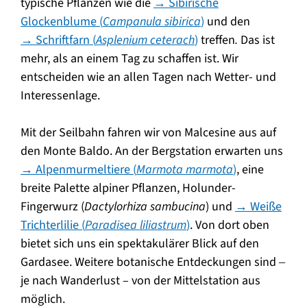
typische Pflanzen wie die
→ Sibirische
Glockenblume (
Campanula sibirica
)
und den
→ Schriftfarn (
Asplenium ceterach
)
treffen
.
Das ist
mehr, als an einem Tag zu schaffen ist. Wir
entscheiden wie an allen Tagen nach Wetter- und
Interessenlage.
Mit der Seilbahn fahren wir von Malcesine aus auf
den Monte Baldo. An der Bergstation erwarten uns
→ Alpenmurmeltiere (
Marmota marmota
)
, eine
breite Palette alpiner Pflanzen, Holunder-
Fingerwurz (
Dactylorhiza sambucina
) und
→ Weiße
Trichterlilie (
Paradisea liliastrum
)
. Von dort oben
bietet sich uns ein spektakulärer Blick auf den
Gardasee. Weitere botanische Entdeckungen sind ‒
je nach Wanderlust – von der Mittelstation aus
möglich.