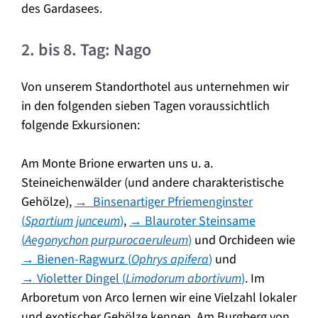
des Gardasees.
2. bis 8. Tag: Nago
Von unserem Standorthotel aus unternehmen wir
in den folgenden sieben Tagen voraussichtlich
folgende Exkursionen:
Am Monte Brione erwarten uns u. a.
Steineichenwälder (und andere charakteristische
Gehölze),
→ Binsenartiger Pfriemenginster
(
Spartium junceum
)
,
→ Blauroter Steinsame
(
Aegonychon purpurocaeruleum
)
und Orchideen wie
→ Bienen-Ragwurz (
Ophrys apifera
)
und
→ Violetter Dingel (
Limodorum abortivum
)
. Im
Arboretum von Arco lernen wir eine Vielzahl lokaler
und exotischer Gehölze kennen. Am Burgberg von