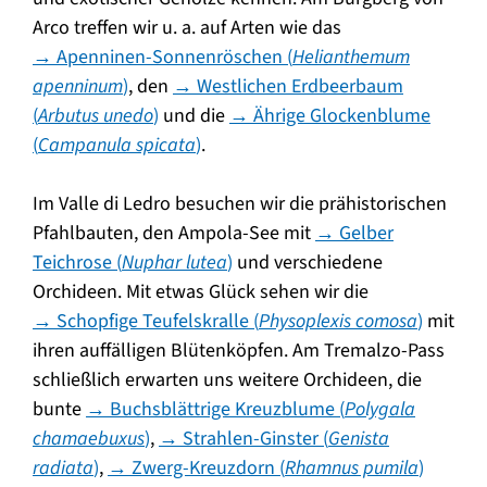
Arco treffen wir u. a. auf Arten wie das
→ Apenninen-Sonnenröschen (
Helianthemum
apenninum
)
, den
→ Westlichen Erdbeerbaum
(
Arbutus unedo
)
und die
→ Ährige Glockenblume
(
Campanula spicata
)
.
Im Valle di Ledro besuchen wir die prähistorischen
Pfahlbauten, den Ampola-See mit
→ Gelber
Teichrose (
Nuphar lutea
)
und verschiedene
Orchideen. Mit etwas Glück sehen wir die
→ Schopfige Teufelskralle (
Physoplexis comosa
)
mit
ihren auffälligen Blütenköpfen. Am Tremalzo-Pass
schließlich erwarten uns weitere Orchideen, die
bunte
→ Buchsblättrige Kreuzblume (
Polygala
chamaebuxus
)
,
→ Strahlen-Ginster (
Genista
radiata
)
,
→ Zwerg-Kreuzdorn (
Rhamnus pumila
)