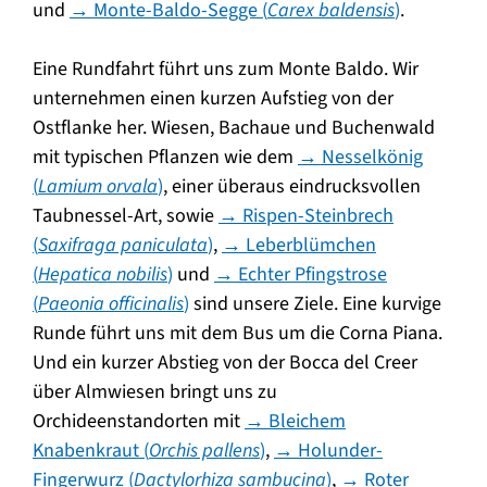
und
→ Monte-Baldo-Segge (
Carex baldensis
)
.
Eine Rundfahrt führt uns zum Monte Baldo. Wir
unternehmen einen kurzen Aufstieg von der
Ostflanke her. Wiesen, Bachaue und Buchenwald
mit typischen Pflanzen wie dem
→ Nesselkönig
(
Lamium orvala
)
, einer überaus eindrucksvollen
Taubnessel-Art, sowie
→ Rispen-Steinbrech
(
Saxifraga paniculata
)
,
→ Leberblümchen
(
Hepatica nobilis
)
und
→ Echter Pfingstrose
(
Paeonia officinalis
)
sind unsere Ziele. Eine kurvige
Runde führt uns mit dem Bus um die Corna Piana.
Und ein kurzer Abstieg von der Bocca del Creer
über Almwiesen bringt uns zu
Orchideenstandorten mit
→ Bleichem
Knabenkraut (
Orchis pallens
)
,
→ Holunder-
Fingerwurz (
Dactylorhiza sambucina
)
,
→ Roter