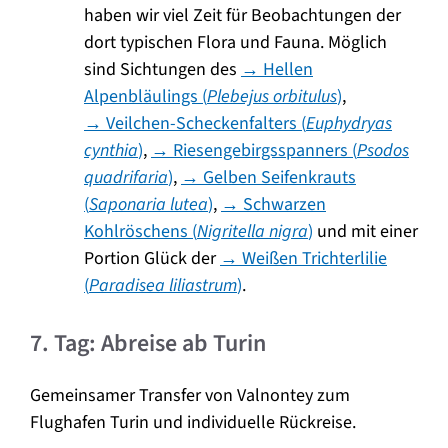
haben wir viel Zeit für Beobachtungen der
dort typischen Flora und Fauna. Möglich
sind Sichtungen des
→ Hellen
Alpenbläulings (
Plebejus orbitulus
)
,
→ Veilchen-Scheckenfalters (
Euphydryas
cynthia
)
,
→ Riesengebirgsspanners (
Psodos
quadrifaria
)
,
→ Gelben Seifenkrauts
(
Saponaria lutea
)
,
→ Schwarzen
Kohlröschens (
Nigritella nigra
)
und mit einer
Portion Glück der
→ Weißen Trichterlilie
(
Paradisea liliastrum
)
.
7. Tag: Abreise ab Turin
Gemeinsamer Transfer von Valnontey zum
Flughafen Turin und individuelle Rückreise.