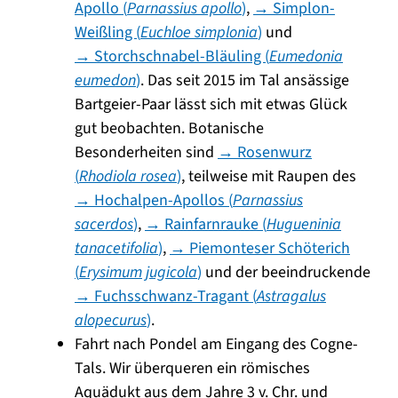
Apollo (
Parnassius apollo
)
,
→ Simplon-
Weißling (
Euchloe simplonia
)
und
→ Storchschnabel-Bläuling (
Eumedonia
eumedon
)
. Das seit 2015 im Tal ansässige
Bartgeier-Paar lässt sich mit etwas Glück
gut beobachten. Botanische
Besonderheiten sind
→ Rosenwurz
(
Rhodiola rosea
)
, teilweise mit Raupen des
→ Hochalpen-Apollos (
Parnassius
sacerdos
)
,
→ Rainfarnrauke (
Hugueninia
tanacetifolia
)
,
→ Piemonteser Schöterich
(
Erysimum jugicola
)
und der beeindruckende
→ Fuchsschwanz-Tragant (
Astragalus
alopecurus
)
.
Fahrt nach Pondel am Eingang des Cogne-
Tals. Wir überqueren ein römisches
Aquädukt aus dem Jahre 3 v. Chr. und