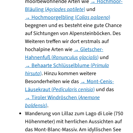
moorbewohnende Arten wie
→ Hochmoor-
Bläuling (
Agriades optilete
)
und
→ Hochmoorgelbling (
Colias palaeno
)
begegnen und es besteht eine gute Chance
auf Sichtungen von Alpensteinböcken. Des
Weiteren treffen wir dort erstmals auf
hochalpine Arten wie
→ Gletscher-
Hahnenfuß (
Ranunculus glacialis
)
und
→ Behaarte Schlüsselblume (
Primula
hirsuta
)
. Hinzu kommen weitere
Besonderheiten wie das
→ Mont-Cenis-
Läusekraut (
Pedicularis cenisia
)
und das
→ Tiroler Windröschen (
Anemone
baldensis
)
.
Wanderung von Lillaz zum Lago di Loïe (750
Höhenmeter) mit herrlichen Aussichten auf
das Mont-Blanc-Massiv. Am idyllischen See