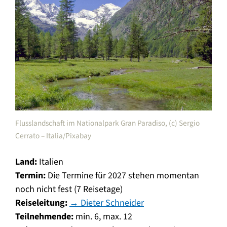
Flusslandschaft im Nationalpark Gran Paradiso, (c) Sergio
Cerrato – Italia/Pixabay
Land:
Italien
Termin:
Die Termine für 2027 stehen momentan
noch nicht fest (7 Reisetage)
Reiseleitung:
→ Dieter Schneider
Teilnehmende:
min. 6, max. 12