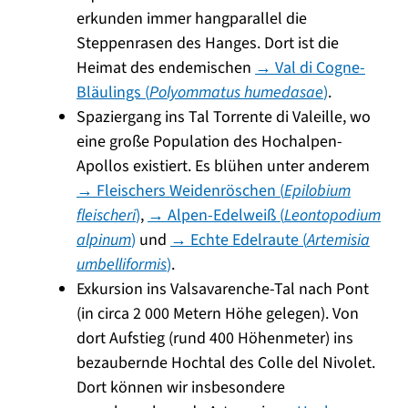
erkunden immer hangparallel die
Steppenrasen des Hanges. Dort ist die
Heimat des endemischen
→ Val di Cogne-
Bläulings (
Polyommatus humedasae
)
.
Spaziergang ins Tal Torrente di Valeille, wo
eine große Population des Hochalpen-
Apollos existiert. Es blühen unter anderem
→ Fleischers Weidenröschen (
Epilobium
fleischeri
)
,
→ Alpen-Edelweiß (
Leontopodium
alpinum
)
und
→ Echte Edelraute (
Artemisia
umbelliformis
)
.
Exkursion ins Valsavarenche-Tal nach Pont
(in circa 2 000 Metern Höhe gelegen). Von
dort Aufstieg (rund 400 Höhenmeter) ins
bezaubernde Hochtal des Colle del Nivolet.
Dort können wir insbesondere