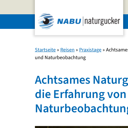
Zum
Inhalt
springen
Startseite
»
Reisen
»
Praxistage
»
Achtsames
und Naturbeobachtung
Achtsames Naturg
die Erfahrung von
Naturbeobachtun