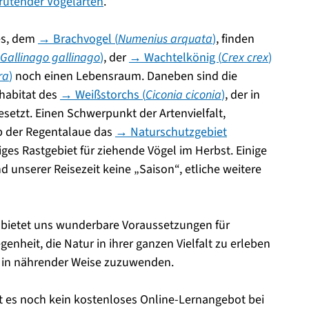
ütender Vogelarten
.
es, dem
→ Brachvogel (
Numenius arquata
)
, finden
Gallinago gallinago
)
, der
→ Wachtelkönig (
Crex crex
)
ra
)
noch einen Lebensraum. Daneben sind die
habitat des
→ Weißstorchs (
Ciconia ciconia
)
, der in
etzt. Einen Schwerpunkt der Artenvielfalt,
lb der Regentalaue das
→ Naturschutzgebiet
tiges Rastgebiet für ziehende Vögel im Herbst. Einige
unserer Reisezeit keine „Saison“, etliche weitere
z bietet uns wunderbare Voraussetzungen für
heit, die Natur in ihrer ganzen Vielfalt zu erleben
ng in nährender Weise zuzuwenden.
es noch kein kostenloses Online-Lernangebot bei