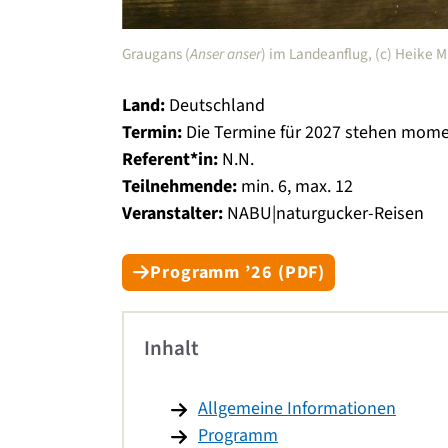
Graugans (
Anser anser
) im Landeanflug, (c) Heike
Land:
Deutschland
Termin:
Die Termine für 2027 stehen momen
Referent
*in:
N.N.
Teilnehmende:
min. 6, max. 12
Veranstalter:
NABU|naturgucker-Reisen
Programm ’26 (PDF)
Inhalt
Allgemeine Informationen
Programm