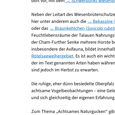
dort vor, mit dem
→ Schwerpunkt wiesenbr
Neben der Leitart des Wiesenbrüterschutz
hier unter anderem auch die
→ Bekassine (
oder das
→ Braunkehlchen (
Saxicola rubet
Feuchtlebensräume der Talauen Nahrungs
der Cham-Further Senke mehrere Horste bes
insbesondere der Avifauna, bildet innerha
Rötelseeweihergebiet
. Es ist auch ein wich
der im Text genannten Arten haben während 
sind jedoch im Herbst zu erwarten.
Die ruhige, eher dünn besiedelte Oberpfal
achtsame Vogelbeobachtungen – eine Gelegen
und sich gleichzeitig der eigenen Erfahru
Zum Thema „Achtsames Naturgucken“ gibt 