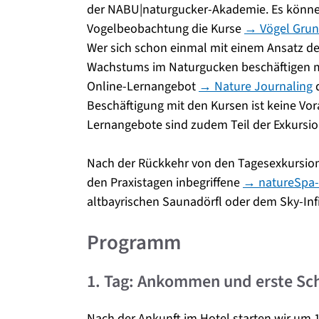
der NABU|naturgucker-Akademie. Es können
Vogelbeobachtung die Kurse
→ Vögel Gru
Wer sich schon einmal mit einem Ansatz 
Wachstums im Naturgucken beschäftigen m
Online-Lernangebot
→ Nature Journaling
d
Beschäftigung mit den Kursen ist keine Vo
Lernangebote sind zudem Teil der Exkurs
Nach der Rückkehr von den Tagesexkursion
den Praxistagen inbegriffene
→ natureSpa
altbayrischen Saunadörfl oder dem Sky-Inf
Programm
1. Tag: Ankommen und erste Sch
Nach der Ankunft im Hotel starten wir um 