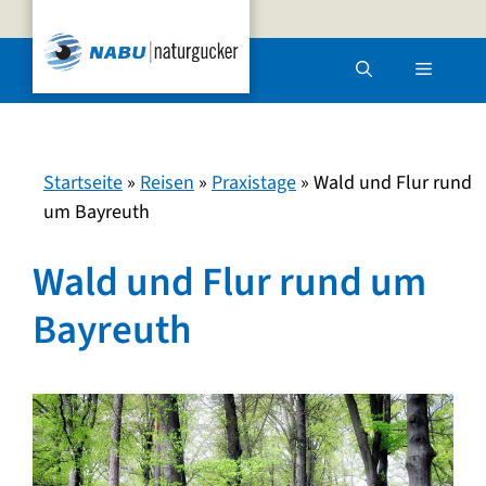
Zum
Inhalt
Menü
springen
Startseite
»
Reisen
»
Praxistage
»
Wald und Flur rund
um Bayreuth
Wald und Flur rund um
Bayreuth