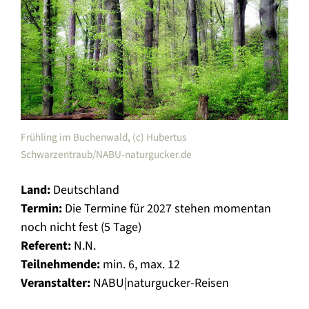
Frühling im Buchenwald, (c) Hubertus
Schwarzentraub/NABU-naturgucker.de
Land:
Deutschland
Termin:
Die Termine für 2027 stehen momentan
noch nicht fest (5 Tage)
Referent
:
N.N.
Teilnehmende:
min. 6, max. 12
Veranstalter:
NABU|naturgucker-Reisen