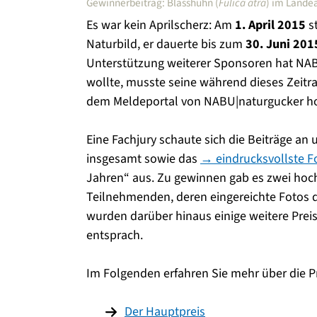
Gewinnerbeitrag: Blässhuhn (
Fulica atra
) im Lande
Es war kein Aprilscherz: Am
1. April 2015
s
Naturbild, er dauerte bis zum
30. Juni 201
Unterstützung weiterer Sponsoren hat NAB
wollte, musste seine während dieses Zeit
dem Meldeportal von NABU|naturgucker h
Eine Fachjury schaute sich die Beiträge an 
insgesamt sowie das
→ eindrucksvollste F
Jahren“ aus. Zu gewinnen gab es zwei hoch
Teilnehmenden, deren eingereichte Fotos
wurden darüber hinaus einige weitere Prei
entsprach.
Im Folgenden erfahren Sie mehr über die P
Der Hauptpreis