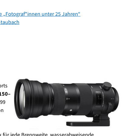
e „Fotograf*innen unter 25 Jahren“
Staubach
orts
150–
099
on
 für jede Brennweite, wasserabweisende