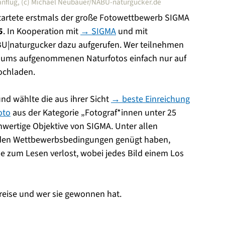
anflug, (c) Michael Neubauer/NABU-naturgucker.de
tartete erstmals der große Fotowettbewerb SIGMA
5
. In Kooperation mit
→ SIGMA
und mit
U|naturgucker dazu aufgerufen. Wer teilnehmen
raums aufgenommenen Naturfotos einfach nur auf
ochladen.
und wählte die aus ihrer Sicht
→ beste Einreichung
oto
aus der Kategorie „Fotograf*innen unter 25
wertige Objektive von SIGMA. Unter allen
 den Wettbewerbsbedingungen genügt haben,
se zum Lesen verlost, wobei jedes Bild einem Los
reise und wer sie gewonnen hat.