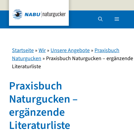
Zum
Inhalt
Menü
springen
Startseite
»
Wir
»
Unsere Angebote
»
Praxisbuch
Naturgucken
»
Praxisbuch Naturgucken – ergänzende
Literaturliste
Praxisbuch
Naturgucken –
ergänzende
Literaturliste