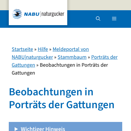
Zum
Inhalt
Menü
springen
Startseite
»
Hilfe
»
Meldeportal von
NABU|naturgucker
»
Stammbaum
»
Porträts der
Gattungen
»
Beobachtungen in Porträts der
Gattungen
Beobachtungen in
Porträts der Gattungen
Wichtiger Hinweis