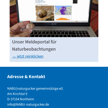
Unser Meldeportal für
Naturbeobachtungen
→ jetzt reinklicken
Adresse & Kontakt
NABU|naturgucker gemeinnützige eG
Am Kirchtal 9
D-37154 Northeim
info@NABU-naturgucker.de