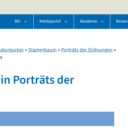
Wir
Meldeportal
Akademie
Reisen
aturgucker
»
Stammbaum
»
Porträts der Ordnungen
»
en
in Porträts der