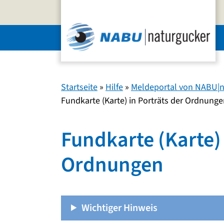
Zum
Inhalt
springen
Startseite
»
Hilfe
»
Meldeportal von NABU|n
Fundkarte (Karte) in Porträts der Ordnung
Fundkarte (Karte) 
Ordnungen
Wichtiger Hinweis