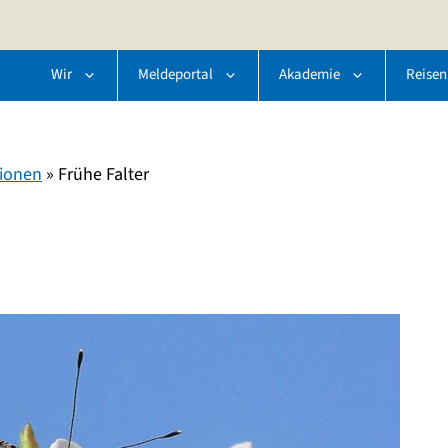
Wir
Meldeportal
Akademie
Reisen
ionen
»
Frühe Falter