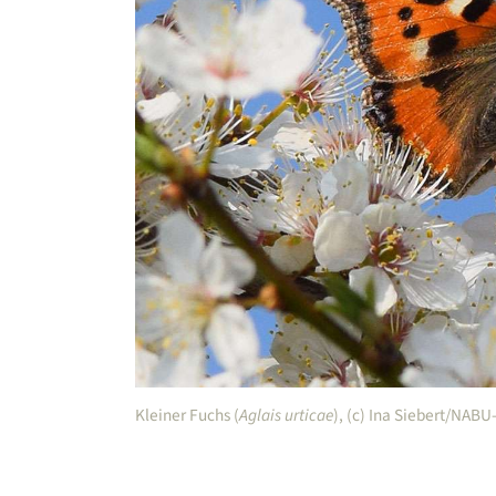
Kleiner Fuchs (
Aglais urticae
), (c) Ina Siebert/NAB