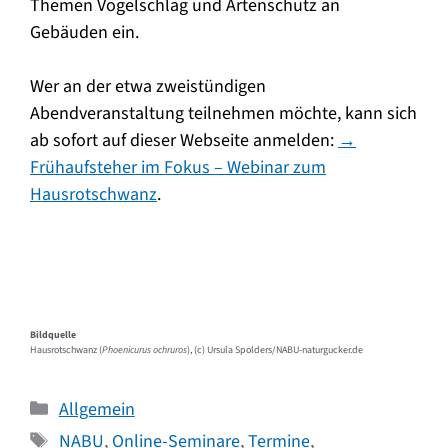
Themen Vogelschlag und Artenschutz an
Gebäuden ein.
Wer an der etwa zweistündigen
Abendveranstaltung teilnehmen möchte, kann sich
ab sofort auf dieser Webseite anmelden:
→
Frühaufsteher im Fokus – Webinar zum
Hausrotschwanz
.
Bildquelle
Hausrotschwanz (
Phoenicurus ochruros
), (c) Ursula Spolders/NABU-naturgucker.de
Kategorien
Allgemein
Schlagwörter
NABU
,
Online-Seminare
,
Termine
,