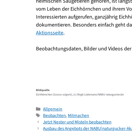
heimischen Säugetieren gehören, ist längst
vom Leben der Eichhörnchen und ihrem Vo
Interessierten aufgerufen, ganzjährig Ei
dokumentieren. Besonders einfach geht das 
Aktionsseite
.
Beobachtungsdaten, Bilder und Videos der
Bildquelle
Eichhörnchen (
Sciurus vulgaris
), (c) Birgit Lüdemann/NABU-naturgucker.de
Kategorien
Allgemein
Schlagwörter
Beobachten
,
Mitmachen
Jetzt Nester und Misteln beobachten
Ausbau des Angebots der NABU|naturgucker-A