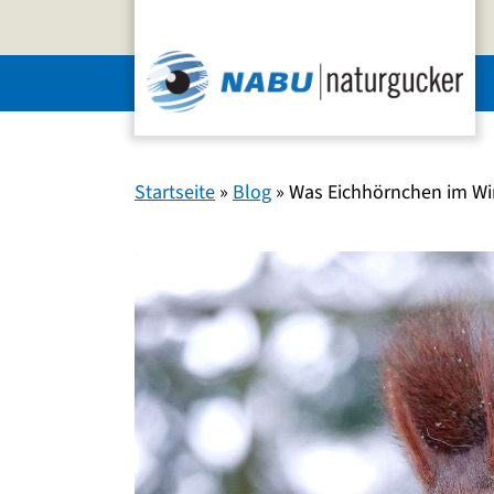
Zum
Inhalt
springen
Startseite
»
Blog
»
Was Eichhörnchen im Win