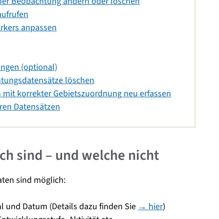
iner Beobachtung ändern oder löschen
aufrufen
markers anpassen
tungen (optional)
chtungsdatensätze löschen
 mit korrekter Gebietszuordnung neu erfassen
eren Datensätzen
h sind – und welche nicht
ten sind möglich:
hl und Datum (Details dazu finden Sie
→ hier
)