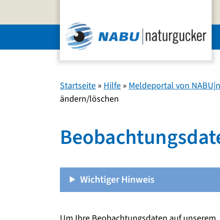
Zum
Inhalt
springen
Startseite
»
Hilfe
»
Meldeportal von NABU|n
ändern/löschen
Beobachtungsdat
Wichtiger Hinweis
Um Ihre Beobachtungsdaten auf unserem