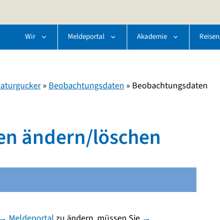
Wir
Meldeportal
Akademie
Reisen
aturgucker
»
Beobachtungsdaten
»
Beobachtungsdaten
en ändern/löschen
→ Meldeportal
zu ändern, müssen Sie
→