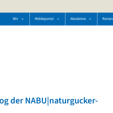
Wir
Meldeportal
Akademie
Reisen
log der NABU|naturgucker-