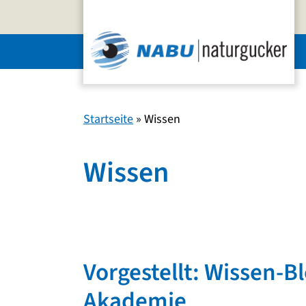
Zum
Inhalt
springen
Startseite
»
Wissen
Wissen
Vorgestellt: Wissen-B
Akademie